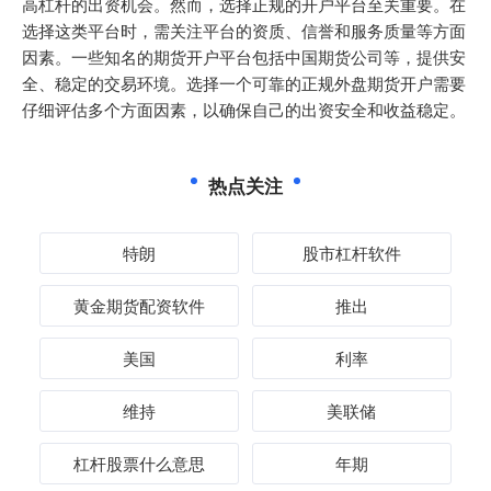
高杠杆的出资机会。然而，选择正规的开户平台至关重要。在
选择这类平台时，需关注平台的资质、信誉和服务质量等方面
因素。一些知名的期货开户平台包括中国期货公司等，提供安
全、稳定的交易环境。选择一个可靠的正规外盘期货开户需要
仔细评估多个方面因素，以确保自己的出资安全和收益稳定。
热点关注
特朗
股市杠杆软件
黄金期货配资软件
推出
美国
利率
维持
美联储
杠杆股票什么意思
年期