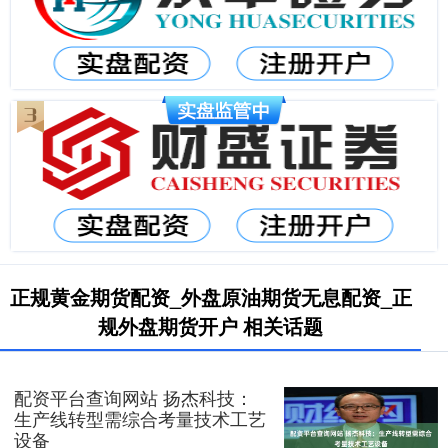
正规黄金期货配资_外盘原油期货无息配资_正
规外盘期货开户 相关话题
配资平台查询网站 扬杰科技：
生产线转型需综合考量技术工艺
设备