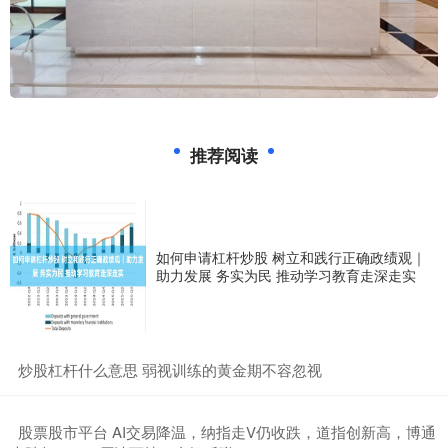
推荐阅读
如何申请杠杆炒股 树立和践行正确政绩观｜
助力发展 务实为民 推动学习教育走深走实
​炒股杠杆什么意思 弱视训练的黄金期不容忽视
​股票股市平台 AI交易降温，纳指走V仍收跌，道指创新高，博通