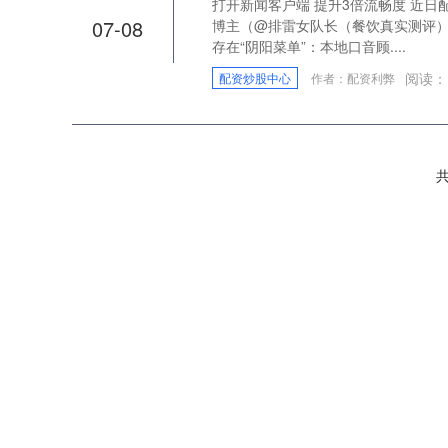
打开新闻客户端 提升3倍流畅度 近
07-08
博主（@排雷女队长（餐饮真实测评
存在“阴阳菜单”：本地口音顾....
阅读：
配资炒股中心
作者：配资利弊
共