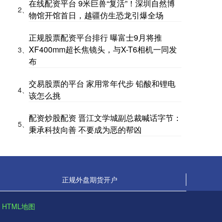
在线配资平台 9米巨兽“复活”！深圳自然博
2、
物馆开馆首日，越疆仿生恐龙引爆全场
正规股票配资平台排行 曝富士9月将推
XF400mm超长焦镜头，与X-T6相机一同发
3、
布
交易股票的平台 家用常年代步 铅酸和锂电
4、
该怎么挑
配资炒股配资 晋江文学城副总裁喊话字节：
5、
秉承科技向善 不要成为恶的帮凶
正规外盘期货开户
HTML地图