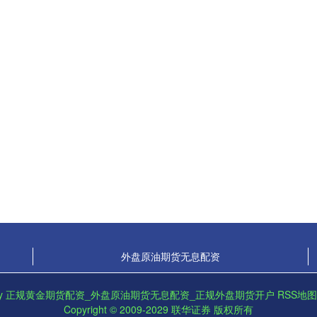
外盘原油期货无息配资
by
正规黄金期货配资_外盘原油期货无息配资_正规外盘期货开户
RSS地图
Copyright
© 2009-2029
联华证券
版权所有