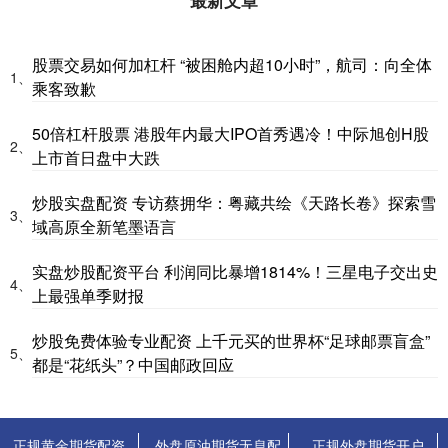
股票交易如何加杠杆 “被困舱内超10小时”，航司：向全体
1、
乘客致歉
50倍杠杆股票 港股年内最大IPO首秀遇冷！中际旭创H股
2、
上市首日盘中大跌
炒股实盘配资 专访蔡拥华：粤藏共绘《天路长卷》探索雪
3、
域高原全新笔墨语言
实盘炒股配资平台 利润同比暴增1814%！三星电子交出史
4、
上最强单季财报
炒股免费体验专业配资 上千元买的世界杯“足球邮票盲盒”
5、
都是“花纸头”？中国邮政回应
正规黄金期货配资
外盘原油期货无息配
正规外盘期货开户