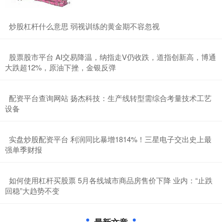
​炒股杠杆什么意思 弱视训练的黄金期不容忽视
​股票股市平台 AI交易降温，纳指走V仍收跌，道指创新高，博通
大跌超12%，原油下挫，金银反弹
​配资平台查询网站 扬杰科技：生产线转型需综合考量技术工艺
设备
​实盘炒股配资平台 利润同比暴增1814%！三星电子交出史上最
强单季财报
​如何使用杠杆买股票 5月各线城市商品房售价下降 业内：“止跌
回稳”大趋势不变
最新文章