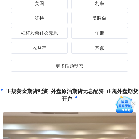
美国
利率
维持
美联储
杠杆股票什么意思
年期
收益率
基点
更多话题动态
正规黄金期货配资_外盘原油期货无息配资_正规外盘期货
开户