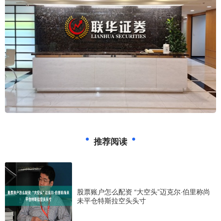
推荐阅读
股票账户怎么配资 “大空头”迈克尔·伯里称尚
未平仓特斯拉空头头寸