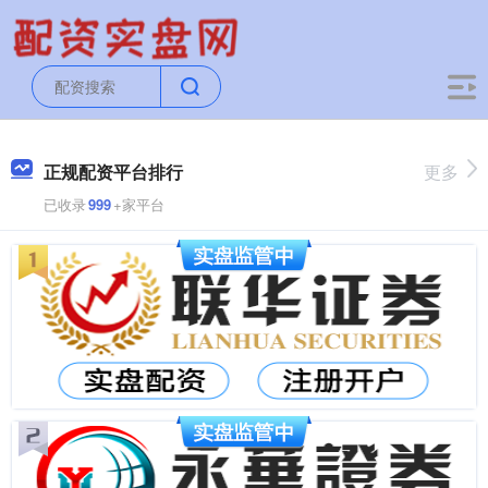
正规配资平台排行
更多
已收录
999
+家平台