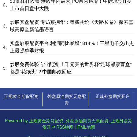
50倍杠杆股票 港股年内最大IPO首秀遇冷！中际旭创H股
2、
上市首日盘中大跌
炒股实盘配资 专访蔡拥华：粤藏共绘《天路长卷》探索雪
3、
域高原全新笔墨语言
实盘炒股配资平台 利润同比暴增1814%！三星电子交出史
4、
上最强单季财报
炒股免费体验专业配资 上千元买的世界杯“足球邮票盲盒”
5、
都是“花纸头”？中国邮政回应
正规黄金期货配资
外盘原油期货无息配
正规外盘期货开户
资
Powered by
正规黄金期货配资_外盘原油期货无息配资_正规外盘期
货开户
RSS地图
HTML地图