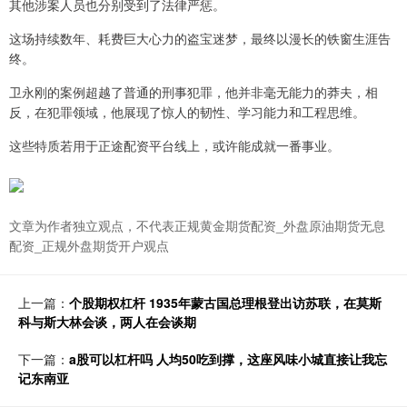
其他涉案人员也分别受到了法律严惩。
这场持续数年、耗费巨大心力的盗宝迷梦，最终以漫长的铁窗生涯告
终。
卫永刚的案例超越了普通的刑事犯罪，他并非毫无能力的莽夫，相
反，在犯罪领域，他展现了惊人的韧性、学习能力和工程思维。
这些特质若用于正途配资平台线上，或许能成就一番事业。
文章为作者独立观点，不代表正规黄金期货配资_外盘原油期货无息
配资_正规外盘期货开户观点
上一篇：
个股期权杠杆 1935年蒙古国总理根登出访苏联，在莫斯
科与斯大林会谈，两人在会谈期
下一篇：
a股可以杠杆吗 人均50吃到撑，这座风味小城直接让我忘
记东南亚