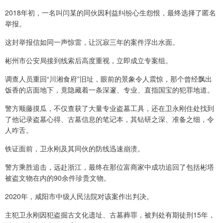
2018年初，一名叫闫某的同伙因利益纠纷心生怨恨，最终选择了匿名
举报。
这封举报信如同一声惊雷，让沉寂三年的案件浮出水面。
彬州市公安局接到线索后高度重视，立即成立专案组。
调查人员重回“川湘食府”旧址，眼前的景象令人震惊，那个曾经飘出
饭香的店面地下，竟隐藏着一条深邃、专业、直指国宝的犯罪地道。
警方顺藤摸瓜，不仅查获了大量专业盗墓工具，还在卫永刚住处找到
了他记录盗墓心得、古墓信息的笔记本，其钻研之深、准备之细，令
人咋舌。
铁证面前，卫永刚及其同伙的防线迅速崩溃。
警方乘胜追击，远赴浙江，最终在那位富商家中成功追回了包括彬塔
被盗文物在内的90余件珍贵文物。
2020年，咸阳市中级人民法院对该案作出判决。
主犯卫永刚因犯盗掘古文化遗址、古墓葬罪，被判处有期徒刑15年，