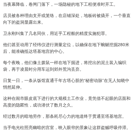
当夜幕降临，卷闸门落下，一场隐秘的地下工程便准时开工。
店员被各种理由支开或笼络，在店铺深处，地板砖被撬开，一个垂直
向下的盗洞显露出来。
卫永刚纠集了几名同伙，用近乎工程般的精度实施犯罪。
他们甚至动用了经纬仪进行测量定位，以确保在地下蜿蜒挖掘280米
后，能准确抵达塔基地宫的中心。
每个夜晚，他们像土拨鼠一样在地下掘进，将挖出的泥土装入编织
袋，再于凌晨时分用车运到郊外荒沟丢弃。
日复一日，一条从饭馆直通千年古塔心脏的“秘密动脉”在无人知晓中
悄然延伸。
这种在闹市眼皮底下进行的大规模土工作业，竟凭借不起眼的店面和
高度的隐匿性，成功潜伏了数月之久。
经过数月的暗地劳作，那条耗尽心力的地道终于贯通至塔基地宫。
当手电光柱照亮幽暗的宫室，映入眼帘的景象让这群盗贼呼吸停滞。