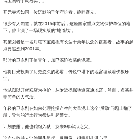
得宝物转手就给卖了。
开元寺塔如同一位沉默的千年守护者，静静矗立。
很少有人知道，就在2015年前后，这座国家重点文物保护单位的地
下，曾上演了一场现实版的“地道战”。
其策划者是一名对塔下宝藏抱有长达十余年执念的盗墓者，故事的起
点要追溯到2001年。
那时的卫永刚正值青年，却已深陷盗墓的泥潭。
他将目光投向了历史悠久的彬塔，传说中塔下的地宫埋藏着佛教珍
宝。
他试图以开蛋糕店为掩护，从附近挖掘地道直通地宫，然而，盗墓并
非简单的力气活。
年轻的卫永刚在如何处理挖掘产生的大量泥土这个“后勤”问题上翻了
船，异常的运土行为很快引起警觉。
计划败露，他也锒铛入狱，换来8年牢狱之灾。
这次失败并未让他回头是岸，反而像一根毒刺扎进心里。