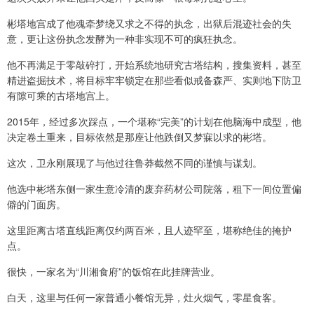
彬塔地宫成了他魂牵梦绕又求之不得的执念，出狱后混迹社会的失
意，更让这份执念发酵为一种非实现不可的疯狂执念。
他不再满足于零敲碎打，开始系统地研究古塔结构，搜集资料，甚至
精进盗掘技术，将目标牢牢锁定在那些看似戒备森严、实则地下防卫
有隙可乘的古塔地宫上。
2015年，经过多次踩点，一个堪称“完美”的计划在他脑海中成型，他
决定卷土重来，目标依然是那座让他跌倒又梦寐以求的彬塔。
这次，卫永刚展现了与他过往鲁莽截然不同的谨慎与谋划。
他选中彬塔东侧一家生意冷清的废弃药材公司院落，租下一间位置偏
僻的门面房。
这里距离古塔直线距离仅约两百米，且人迹罕至，堪称绝佳的掩护
点。
很快，一家名为“川湘食府”的饭馆在此挂牌营业。
白天，这里与任何一家普通小餐馆无异，灶火烟气，零星食客。