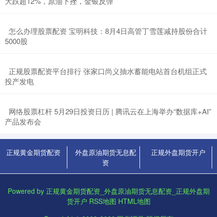
大跌超12%，原油下挫，金银反弹
​怎么办理股票配资 宝明科技：8月4日高管丁雪莲减持股份合计
5000股
​正规股票配资平台排行 张家口尚义抽水蓄能电站首台机组正式
投产发电
​网络股票杠杆 5月29日投资日历 | 腾讯云在上海举办“数据库+AI”
产品发布会
正规黄金期货配资
外盘原油期货无息配
正规外盘期货开户
资
Powered by
正规黄金期货配资_外盘原油期货无息配资_正规外盘期
货开户
RSS地图
HTML地图