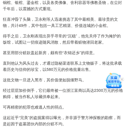
铜棺、银棺、鎏金棺，以及各类佛像、舍利容器等佛教圣物，在尘封
千年后，以震撼的方式重现。
狂喜冲昏了头脑，卫永刚等人迅速挑选了其中最精美、最珍贵的文
物，共计49件，其中包括一具工艺精湛、价值连城的小金棺。
得手之后，卫永刚表现出异乎寻常的“沉稳”，他先关停了作为掩护的
饭馆，试图让一切痕迹随风消散，然后带着赃物潜回老家。
甚至用部分赃款盖起新房，颇有些“衣锦还乡”的得意。
直到他认为风头过去，才通过隐秘渠道联系上文物贩子，将这批承载
着历史与信仰的珍宝，以580万元的价格批量出售。
这批文物一旦进入黑市，其价值便如脱缰野马。
经过层层加价倒手，它们最终被一位浙江富商以高达2300万元的价格
购得，被当作私人珍藏供奉起来。
可再精密的犯罪也难逃人性的弱点。
这起近乎“完美”的盗掘案得以曝光，并非源于警方神探般的勘察，而
是起因于盗墓团伙内部的分赃不均。