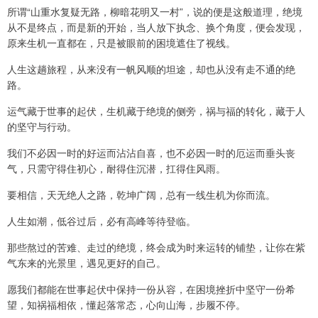
所谓“山重水复疑无路，柳暗花明又一村”，说的便是这般道理，绝境
从不是终点，而是新的开始，当人放下执念、换个角度，便会发现，
原来生机一直都在，只是被眼前的困境遮住了视线。
人生这趟旅程，从来没有一帆风顺的坦途，却也从没有走不通的绝
路。
运气藏于世事的起伏，生机藏于绝境的侧旁，祸与福的转化，藏于人
的坚守与行动。
我们不必因一时的好运而沾沾自喜，也不必因一时的厄运而垂头丧
气，只需守得住初心，耐得住沉潜，扛得住风雨。
要相信，天无绝人之路，乾坤广阔，总有一线生机为你而流。
人生如潮，低谷过后，必有高峰等待登临。
那些熬过的苦难、走过的绝境，终会成为时来运转的铺垫，让你在紫
气东来的光景里，遇见更好的自己。
愿我们都能在世事起伏中保持一份从容，在困境挫折中坚守一份希
望，知祸福相依，懂起落常态，心向山海，步履不停。