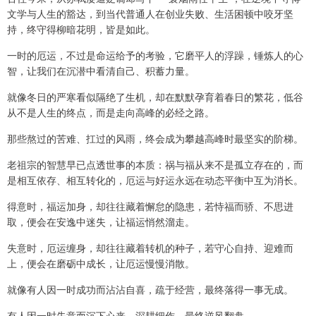
文学与人生的豁达，到当代普通人在创业失败、生活困顿中咬牙坚
持，终守得柳暗花明，皆是如此。
一时的厄运，不过是命运给予的考验，它磨平人的浮躁，锤炼人的心
智，让我们在沉潜中看清自己、积蓄力量。
就像冬日的严寒看似隔绝了生机，却在默默孕育着春日的繁花，低谷
从不是人生的终点，而是走向高峰的必经之路。
那些熬过的苦难、扛过的风雨，终会成为攀越高峰时最坚实的阶梯。
老祖宗的智慧早已点透世事的本质：祸与福从来不是孤立存在的，而
是相互依存、相互转化的，厄运与好运永远在动态平衡中互为消长。
得意时，福运加身，却往往藏着懈怠的隐患，若恃福而骄、不思进
取，便会在安逸中迷失，让福运悄然溜走。
失意时，厄运缠身，却往往藏着转机的种子，若守心自持、迎难而
上，便会在磨砺中成长，让厄运慢慢消散。
就像有人因一时成功而沾沾自喜，疏于经营，最终落得一事无成。
有人因一时失意而沉下心来，深耕细作，最终逆风翻盘。