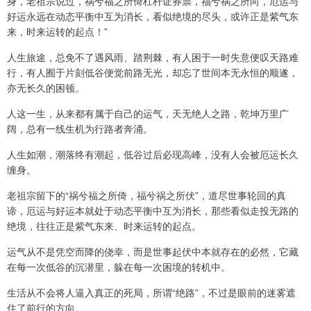
身，老祖宗说过，祸兮福之所倚杠杆证券票，福兮祸之所向，厄运与
好运永远在动态平衡中互为消长，看似绝境的尽头，或许正是紫气东
来，时来运转的起点！”
人生旅途，总免不了遇风雨、踏荆棘，有人困于一时失意便叹天路难
行，有人囿于片刻低谷便觉前路无光，却忘了世间本无永恒的顺遂，
亦无长久的困顿。
人这一生，从来都有属于自己的运气，天无绝人之路，乾坤万里广
阔，总有一线生机为行路者奔涌。
人生如潮，潮落终有潮起，低谷过后必现高峰，没有人会被厄运长久
缠身。
老祖宗留下的“祸兮福之所倚，福兮祸之所伏”，道尽世事轮回的真
谛，厄运与好运本就处于动态平衡中互为消长，那些看似走投无路的
绝境，往往正是紫气东来、时来运转的起点。
运气从不是凭空而降的侥幸，而是世事起伏中本就存在的必然，它藏
在每一次低谷的沉潜里，躲在每一次困境的转机中。
生活从不会将人逼入真正的死局，所谓“绝路”，不过是眼前的迷雾遮
住了前行的方向。