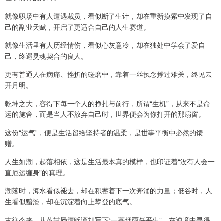
就像职场中有人遭遇裁员，看似断了生计，却在重新摸索中发现了自
己的副业天赋，开启了更适合自己的人生赛道。
就像生活里有人历经情伤，看似心灰意冷，却在独处中学会了爱自
己，终遇灵魂契合的良人。
更有普通人在病痛、挫折的磋磨中，靠着一丝执念撑过难关，终见云
开月明。
乾坤之大，容得下每一个人的挣扎与前行，所谓“生机”，从来不是命
运的施舍，而是当人不放弃自己时，世界便会为你打开的那扇窗。
这份“运气”，便是生活留给坚持者的温柔，是世事平衡中必然的馈
赠。
人生如潮，起落相依，这是生活最本真的模样，也印证着“没有人会一
直厄运缠身”的真理。
潮落时，海水看似褪去，却在积蓄着下一次奔涌的力量；低谷时，人
生看似黯淡，却在沉淀着向上攀登的底气。
古往今来，从苏轼屡遭贬谪却写下“一蓑烟雨任平生”，在逆境中寻得