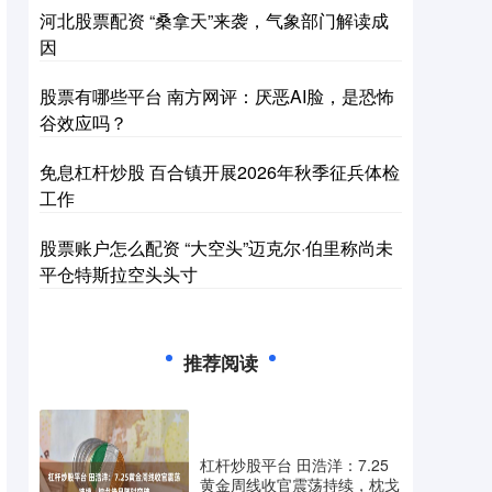
河北股票配资 “桑拿天”来袭，气象部门解读成
因
股票有哪些平台 南方网评：厌恶AI脸，是恐怖
谷效应吗？
免息杠杆炒股 百合镇开展2026年秋季征兵体检
工作
股票账户怎么配资 “大空头”迈克尔·伯里称尚未
平仓特斯拉空头头寸
推荐阅读
杠杆炒股平台 田浩洋：7.25
黄金周线收官震荡持续，枕戈