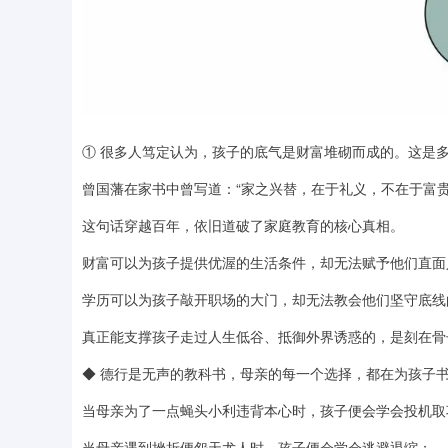
① 很多人笃定认为，孩子的底气是财富堆砌而成的。这是
曾国藩在家书中曾写道：“家之兴替，在于礼义，不在于富贵
这句话穿越百年，依旧道破了家庭教育的核心真相。
财富可以为孩子提供优渥的生活条件，却无法赋予他们直面
学历可以为孩子敲开职场的大门，却无法教会他们坚守底线
真正能支撑孩子走过人生低谷、抵御外界诱惑的，是刻在骨
◆ 德行是无声的教科书，母亲的每一个选择，都在为孩子
当母亲为了一点蝇头小利违背本心时，孩子便会学会投机取
当母亲遇到挫折便怨天尤人时，孩子便会学会逃避退缩；