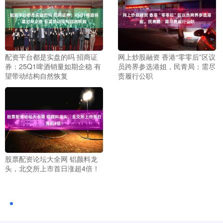
配资平台都是实盘的吗 招商证
网上炒股融资 香港“零零后”区议
券：25Q1啤酒销量如期企稳 有
员跨界参选港姐，民青局：需尽
望带动结构自然恢复
责履行公职
股票配资论坛大全网 铝颜料龙
头，北交所上市首日涨超4倍！