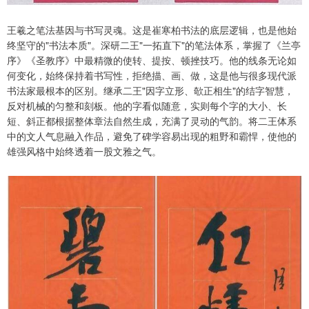
王羲之笔法基因与书写灵魂。这是崔寒柏书法的底层逻辑，也是他始
终坚守的"书法本质"。深研二王"一拓直下"的笔法体系，掌握了《兰亭
序》《圣教序》中最精微的使转、提按、顿挫技巧。他的线条无论如
何变化，始终保持着书写性，拒绝描、画、做，这是他与很多现代派
书法家最根本的区别。继承二王"因字立形、欹正相生"的结字智慧，
反对机械的匀整和刻板。他的字看似随意，实则每个字的大小、长
短、斜正都根据整体章法自然生成，充满了灵动的气韵。将二王体系
中的文人气息融入作品，避免了碑学容易出现的粗野和霸悍，使他的
雄强风格中始终透着一股文雅之气。