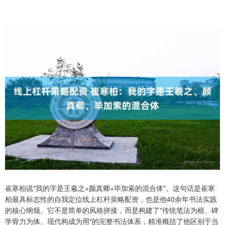
崔寒柏说"我的字是王羲之+颜真卿+毕加索的混合体"。这句话是崔寒
柏最具标志性的自我定位线上杠杆策略配资，也是他40余年书法实践
的核心纲领。它不是简单的风格拼接，而是构建了"传统笔法为根、碑
学骨力为体、现代构成为用"的完整书法体系，精准概括了他区别于当