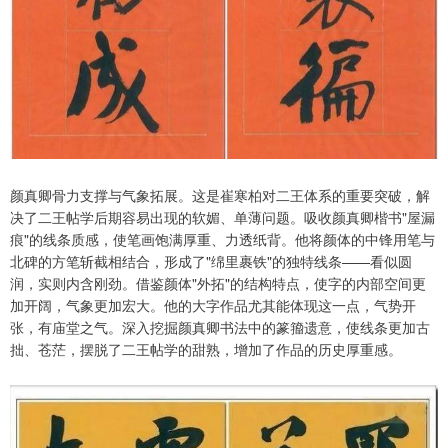
颜真卿骨力支撑与气象拓展。这是崔寒柏对二王体系的重要突破，解
决了二王帖学后期容易出现的软媚、单薄问题。吸收颜真卿楷书"屋漏
痕"的线条质感，使笔画饱满厚重、力透纸背。他将颜体的中锋用笔与
北碑的方笔斩截相结合，形成了"绵里裹铁"的独特线条——看似圆
润，实则内含刚劲。借鉴颜体"外拓"的结构特点，使字的内部空间更
加开阔，气象更加宏大。他的大字作品尤其能体现这一点，气势开
张，有庙堂之气。深入挖掘颜真卿书法中的篆籀遗意，使线条更加古
拙、苍茫，摆脱了二王帖学的甜熟，增加了作品的历史厚重感。