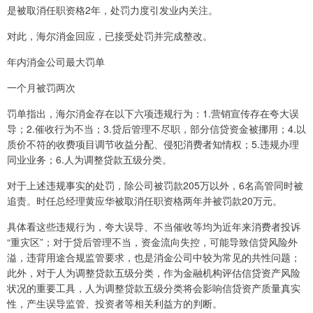
是被取消任职资格2年，处罚力度引发业内关注。
对此，海尔消金回应，已接受处罚并完成整改。
年内消金公司最大罚单
一个月被罚两次
罚单指出，海尔消金存在以下六项违规行为：1.营销宣传存在夸大误
导；2.催收行为不当；3.贷后管理不尽职，部分信贷资金被挪用；4.以
质价不符的收费项目调节收益分配、侵犯消费者知情权；5.违规办理
同业业务；6.人为调整贷款五级分类。
对于上述违规事实的处罚，除公司被罚款205万以外，6名高管同时被
追责。时任总经理黄应华被取消任职资格两年并被罚款20万元。
具体看这些违规行为，夸大误导、不当催收等均为近年来消费者投诉
“重灾区”；对于贷后管理不当，资金流向失控，可能导致信贷风险外
溢，违背用途合规监管要求，也是消金公司中较为常见的共性问题；
此外，对于人为调整贷款五级分类，作为金融机构评估信贷资产风险
状况的重要工具，人为调整贷款五级分类将会影响信贷资产质量真实
性，产生误导监管、投资者等相关利益方的判断。