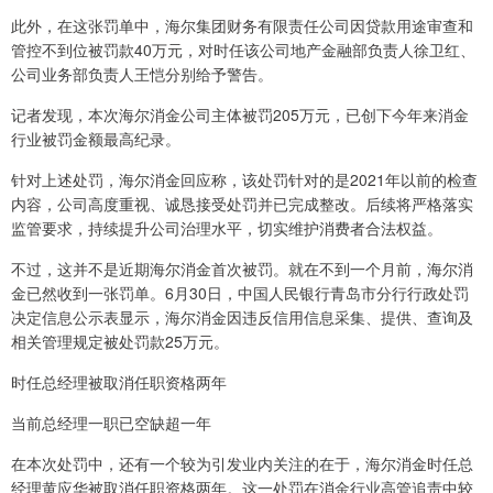
此外，在这张罚单中，海尔集团财务有限责任公司因贷款用途审查和
管控不到位被罚款40万元，对时任该公司地产金融部负责人徐卫红、
公司业务部负责人王恺分别给予警告。
记者发现，本次海尔消金公司主体被罚205万元，已创下今年来消金
行业被罚金额最高纪录。
针对上述处罚，海尔消金回应称，该处罚针对的是2021年以前的检查
内容，公司高度重视、诚恳接受处罚并已完成整改。后续将严格落实
监管要求，持续提升公司治理水平，切实维护消费者合法权益。
不过，这并不是近期海尔消金首次被罚。就在不到一个月前，海尔消
金已然收到一张罚单。6月30日，中国人民银行青岛市分行行政处罚
决定信息公示表显示，海尔消金因违反信用信息采集、提供、查询及
相关管理规定被处罚款25万元。
时任总经理被取消任职资格两年
当前总经理一职已空缺超一年
在本次处罚中，还有一个较为引发业内关注的在于，海尔消金时任总
经理黄应华被取消任职资格两年。这一处罚在消金行业高管追责中较