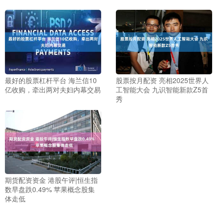
最好的股票杠杆平台 海兰信10
股票按月配资 亮相2025世界人
亿收购，牵出两对夫妇内幕交易
工智能大会 九识智能新款Z5首
秀
期货配资资金 港股午评|恒生指
数早盘跌0.49% 苹果概念股集
体走低