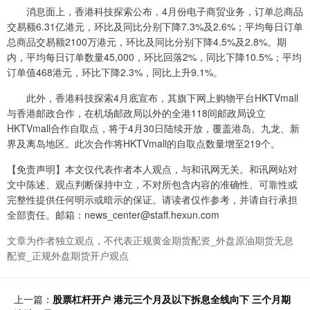
消息面上，香港科技探索公布，4月份电子商贸业务，订单总商品
交易额6.31亿港元，环比及同比分别下降7.3%及2.6%；平均每日订单
总商品交易额2100万港元，环比及同比分别下降4.5%及2.8%。期
内，平均每日订单数量45,000，环比回落2%，同比下降10.5%；平均
订单值468港元，环比下降2.3%，同比上升9.1%。
此外，香港科技探索4月底宣布，其旗下网上购物平台HKTVmall
与香港邮政合作，在机场邮政局以外的全港118间邮政局设立
HKTVmall合作自取点，将于4月30日陆续开放，覆盖港岛、九龙、新
界及离岛地区。此次合作将HKTVmall的自取点数量增至219个。
【免责声明】本文仅代表作者本人观点，与和讯网无关。和讯网站对
文中陈述、观点判断保持中立，不对所包含内容的准确性、可靠性或
完整性提供任何明示或暗示的保证。请读者仅作参考，并请自行承担
全部责任。邮箱：news_center@staff.hexun.com
文章为作者独立观点，不代表正规黄金期货配资_外盘原油期货无息
配资_正规外盘期货开户观点
上一篇：
股票杠杆开户 港元三个月及以下拆息全线向下 三个月期