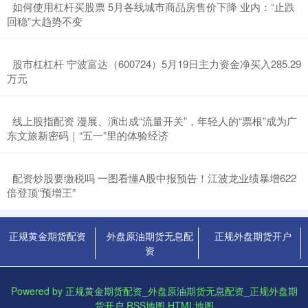
​如何使用杠杆买股票 5月各线城市商品房售价下降 业内：“止跌
回稳”大趋势不变
​股市杠杠杆 宁波富达（600724）5月19日主力资金净买入285.29
万元
​线上股指配资 漫展、演出成“流量开关”，年轻人的“票根”成为广
东文旅新密码｜“五一”里的体验经济
​配资炒股要缴税吗 一图看懂A股中报预告！江波龙业绩暴增622
倍登顶“预增王”
正规黄金期货配资
外盘原油期货无息配
正规外盘期货开户
资
Powered by
正规黄金期货配资_外盘原油期货无息配资_正规外盘期
货开户
RSS地图
HTML地图