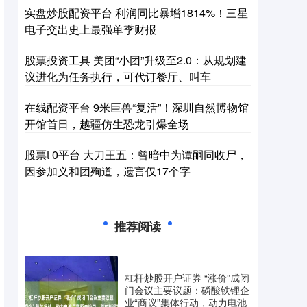
实盘炒股配资平台 利润同比暴增1814%！三星
电子交出史上最强单季财报
股票投资工具 美团“小团”升级至2.0：从规划建
议进化为任务执行，可代订餐厅、叫车
在线配资平台 9米巨兽“复活”！深圳自然博物馆
开馆首日，越疆仿生恐龙引爆全场
股票t 0平台 大刀王五：曾暗中为谭嗣同收尸，
因参加义和团殉道，遗言仅17个字
推荐阅读
杠杆炒股开户证券 “涨价”成闭
门会议主要议题：磷酸铁锂企
业“商议”集体行动，动力电池