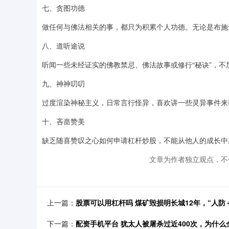
七、贪图功德
做任何与佛法相关的事，都只为积累个人功德。无论是布施
八、道听途说
听闻一些未经证实的佛教禁忌、佛法故事或修行“秘诀”，
九、神神叨叨
过度渲染神秘主义，日常言行怪异，喜欢讲一些灵异事件来
十、吝啬赞美
缺乏随喜赞叹之心如何申请杠杆炒股，不能从他人的成长中
文章为作者独立观点，不
上一篇：
股票可以用杠杆吗 煤矿毁损明长城12年，“人防
下一篇：
配资手机平台 犹太人被屠杀过近400次，为什