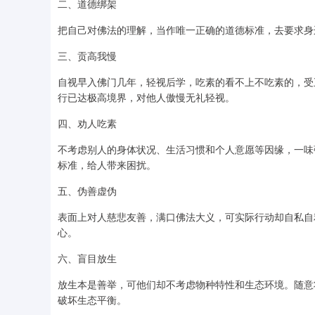
二、道德绑架
把自己对佛法的理解，当作唯一正确的道德标准，去要求身
三、贡高我慢
自视早入佛门几年，轻视后学，吃素的看不上不吃素的，受
行已达极高境界，对他人傲慢无礼轻视。
四、劝人吃素
不考虑别人的身体状况、生活习惯和个人意愿等因缘，一味
标准，给人带来困扰。
五、伪善虚伪
表面上对人慈悲友善，满口佛法大义，可实际行动却自私自
心。
六、盲目放生
放生本是善举，可他们却不考虑物种特性和生态环境。随意
破坏生态平衡。