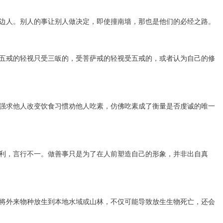
边人。别人的事让别人做决定，即使撞南墙，那也是他们的必经之路。
五戒的轻视只受三皈的，受菩萨戒的轻视受五戒的，或者认为自己的修
强求他人改变饮食习惯劝他人吃素，仿佛吃素成了衡量是否虔诚的唯一
利，言行不一。做善事只是为了在人前塑造自己的形象，并非出自真
将外来物种放生到本地水域或山林，不仅可能导致放生生物死亡，还会