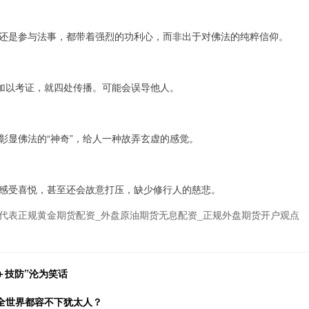
还是参与法事，都带着强烈的功利心，而非出于对佛法的纯粹信仰。
不加以考证，就四处传播。可能会误导他人。
彰显佛法的“神奇”，给人一种故弄玄虚的感觉。
感受喜悦，甚至还会故意打压，缺少修行人的慈悲。
代表正规黄金期货配资_外盘原油期货无息配资_正规外盘期货开户观点
＋技防”沦为笑话
么全世界都容不下犹太人？