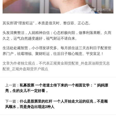
其实所谓“理发旺运”，本质是借天时、整仪容、正心态。
头发清爽整洁，人就精神自信；心态积极向阳，做事利落果断。久而
久之，运气自然越变越好，福气财运不请自来。
生活处处藏智慧，小小理发讲究多。每月抓住这三天吉利日子配资世
界门户，祛霉增福、聚财旺运，往后日子顺心顺意、平安富足！
文章为作者独立观点，不代表正规黄金期货配资_外盘原油期货无息
配资_正规外盘期货开户观点
上一篇：
私募股票 一个老道士传下来的一个相面玄学： “ 妈妈漂
亮，生的女儿不一定好看，
下一篇：
什么是股票里的杠杆 一个人开始走大运的征兆，不是顺
风顺水，而是身边出现这2种人