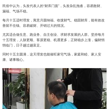
民俗中认为，头发代表人的“财库门面”，头发杂乱拖沓，容易散财、
漏福、气场不稳。
每月十五适时理发，寓意月圆纳福、收拢财气、稳固财库，能有效改
善留不住钱、容易破财、开销过大的情况。
尤其适合做生意、跑业务、自主创业、求财求发展的人群。坚持每月
十五理发，人脉更顺、客源更稳、机遇更多，正财稳步上涨，偏财悄
悄临门，日子越过越富足。
同时十五主圆满，这天理发也能催旺家宅气场，家庭和睦、家人安
康、诸事顺心。