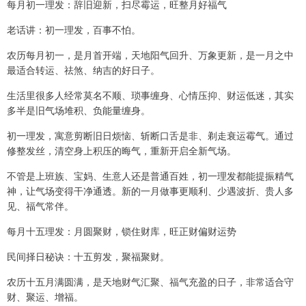
每月初一理发：辞旧迎新，扫尽霉运，旺整月好福气
老话讲：初一理发，百事不怕。
农历每月初一，是月首开端，天地阳气回升、万象更新，是一月之中
最适合转运、祛煞、纳吉的好日子。
生活里很多人经常莫名不顺、琐事缠身、心情压抑、财运低迷，其实
多半是旧气场堆积、负能量缠身。
初一理发，寓意剪断旧日烦恼、斩断口舌是非、剃走衰运霉气。通过
修整发丝，清空身上积压的晦气，重新开启全新气场。
不管是上班族、宝妈、生意人还是普通百姓，初一理发都能提振精气
神，让气场变得干净通透。新的一月做事更顺利、少遇波折、贵人多
见、福气常伴。
每月十五理发：月圆聚财，锁住财库，旺正财偏财运势
民间择日秘诀：十五剪发，聚福聚财。
农历十五月满圆满，是天地财气汇聚、福气充盈的日子，非常适合守
财、聚运、增福。