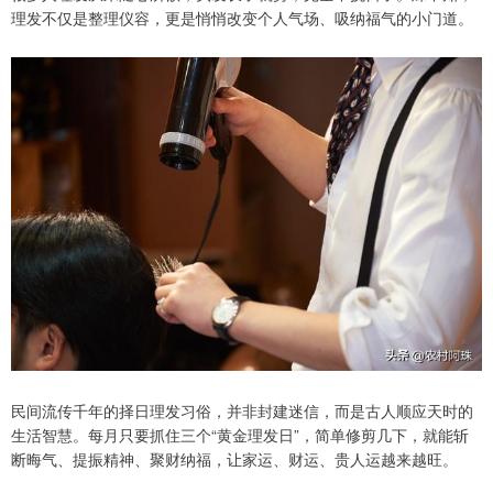
理发不仅是整理仪容，更是悄悄改变个人气场、吸纳福气的小门道。
民间流传千年的择日理发习俗，并非封建迷信，而是古人顺应天时的
生活智慧。每月只要抓住三个“黄金理发日”，简单修剪几下，就能斩
断晦气、提振精神、聚财纳福，让家运、财运、贵人运越来越旺。