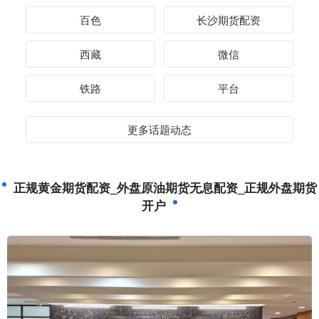
百色
长沙期货配资
西藏
微信
铁路
平台
更多话题动态
正规黄金期货配资_外盘原油期货无息配资_正规外盘期货
开户