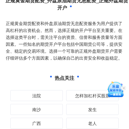
正规黄金期货配资_外盘原油期货无息配资_正规外盘期货
开户
正规黄金期货配资和外盘原油期货无息配资服务为用户提供了
高杠杆的出资机会。然而，选择正规的开户平台至关重要。在
选择这类平台时，需关注平台的资质、信誉和服务质量等方面
因素。一些知名的期货开户平台包括中国期货公司等，提供安
全、稳定的交易环境。选择一个可靠的正规外盘期货开户需要
仔细评估多个方面因素，以确保自己的出资安全和收益稳定。
热点关注
法院
怎样加杠杆买股票
南沙
发生
广西
老人