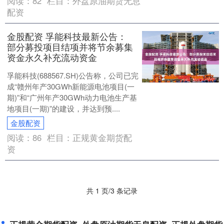
阅读：
82
栏目：
外盘原油期货无息
配资
金股配资 孚能科技最新公告：
部分募投项目结项并将节余募集
资金永久补充流动资金
孚能科技(688567.SH)公告称，公司已完
成“赣州年产30GWh新能源电池项目(一
期)”和“广州年产30GWh动力电池生产基
地项目(一期)”的建设，并达到预....
金股配资
阅读：
86
栏目：
正规黄金期货配
资
共 1 页/3 条记录