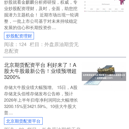
炒股就看金麒麟分析师研报，权威，专
业炒股配资理财，及时，全面，助您挖
掘潜力主题机会！ 近期市场出现一轮调
整，一批上市公司基于对未来持续稳定
发展的信心和长期投资价....
炒股配资理财
阅读：
124
栏目：
外盘原油期货无
息配资
北京期货配资平台 利好来了！A
股大牛股最新公告！业绩预增超
3200%
存储大牛股业绩大幅预增。 15日，A股
存储龙头佰维存储发布公告称，预计
2026年上半年归母净利润同比大幅增长
3200.15%至3421.59%。10倍大牛股大
普....
北京期货配资平台