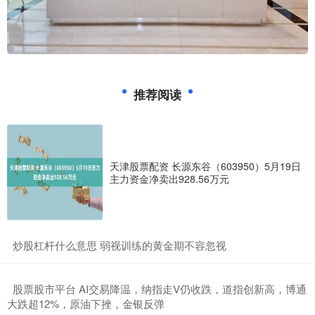
推荐阅读
天津股票配资 长源东谷（603950）5月19日
主力资金净卖出928.56万元
​炒股杠杆什么意思 弱视训练的黄金期不容忽视
​股票股市平台 AI交易降温，纳指走V仍收跌，道指创新高，博通
大跌超12%，原油下挫，金银反弹