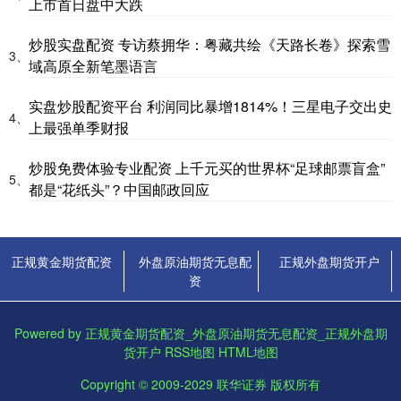
上市首日盘中大跌
炒股实盘配资 专访蔡拥华：粤藏共绘《天路长卷》探索雪
3、
域高原全新笔墨语言
实盘炒股配资平台 利润同比暴增1814%！三星电子交出史
4、
上最强单季财报
炒股免费体验专业配资 上千元买的世界杯“足球邮票盲盒”
5、
都是“花纸头”？中国邮政回应
正规黄金期货配资
外盘原油期货无息配
正规外盘期货开户
资
Powered by
正规黄金期货配资_外盘原油期货无息配资_正规外盘期
货开户
RSS地图
HTML地图
Copyright
© 2009-2029
联华证券
版权所有