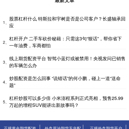
股票杠杆什么 特斯拉和宇树是否是公司客户？长盛轴承回
1、
应
杠杆开户 二手车砍价秘籍：只需这3句“狠话”，帮你省下
2、
一年油费，车商都怕
线上期货配资平台 智驾小蓝灯或被禁用！央视发问已销售
3、
的车辆怎么办
炒股配资是怎么回事 “说错话”的何小鹏，碰上一道“送命
4、
题”
杠杆炒股可以多少倍 小米澎程系列正式亮相，预售25.99
5、
万起的增程SUV能讲出新故事吗？
正规黄金期货配资
外盘原油期货无息配
正规外盘期货开户