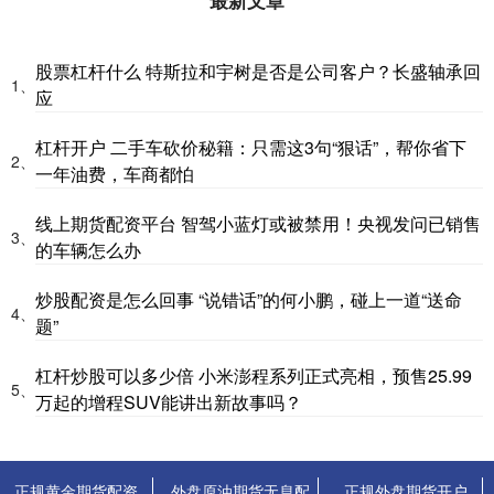
股票杠杆什么 特斯拉和宇树是否是公司客户？长盛轴承回
1、
应
杠杆开户 二手车砍价秘籍：只需这3句“狠话”，帮你省下
2、
一年油费，车商都怕
线上期货配资平台 智驾小蓝灯或被禁用！央视发问已销售
3、
的车辆怎么办
炒股配资是怎么回事 “说错话”的何小鹏，碰上一道“送命
4、
题”
杠杆炒股可以多少倍 小米澎程系列正式亮相，预售25.99
5、
万起的增程SUV能讲出新故事吗？
正规黄金期货配资
外盘原油期货无息配
正规外盘期货开户