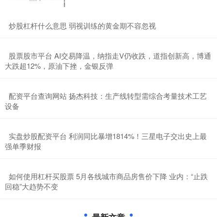
​炒股杠杆什么意思 弱视训练的黄金期不容忽视
​股票股市平台 AI交易降温，纳指走V仍收跌，道指创新高，博通
大跌超12%，原油下挫，金银反弹
​配资平台查询网站 扬杰科技：生产线转型需综合考量技术工艺
设备
​实盘炒股配资平台 利润同比暴增1814%！三星电子交出史上最
强单季财报
​如何使用杠杆买股票 5月各线城市商品房售价下降 业内：“止跌
回稳”大趋势不变
最新文章