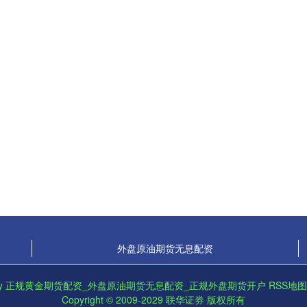
外盘原油期货无息配资
by
正规黄金期货配资_外盘原油期货无息配资_正规外盘期货开户
RSS地图
Copyright
© 2009-2029
联华证券
版权所有