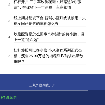
杠杆开户 二手车砍价秘籍：只需这3句“狠
2、
话”，帮你省下一年油费，车商都怕
线上期货配资平台 智驾小蓝灯或被禁用！央
3、
视发问已销售的车辆怎么办
炒股配资是怎么回事 “说错话”的何小鹏，碰
4、
上一道“送命题”
杠杆炒股可以多少倍 小米澎程系列正式亮
相，预售25.99万起的增程SUV能讲出新故
5、
事吗？
正规外盘期货开户
HTML地图