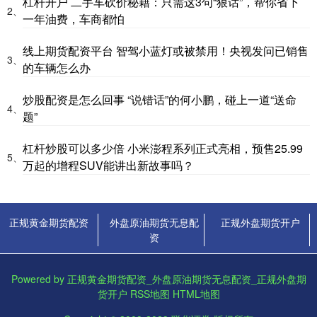
杠杆开户 二手车砍价秘籍：只需这3句“狠话”，帮你省下
2、
一年油费，车商都怕
线上期货配资平台 智驾小蓝灯或被禁用！央视发问已销售
3、
的车辆怎么办
炒股配资是怎么回事 “说错话”的何小鹏，碰上一道“送命
4、
题”
杠杆炒股可以多少倍 小米澎程系列正式亮相，预售25.99
5、
万起的增程SUV能讲出新故事吗？
正规黄金期货配资
外盘原油期货无息配
正规外盘期货开户
资
Powered by
正规黄金期货配资_外盘原油期货无息配资_正规外盘期
货开户
RSS地图
HTML地图